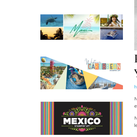
h
N
e
N
l