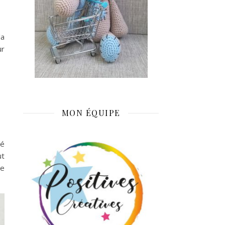
la
ur
MON ÉQUIPE
gé
ut
de