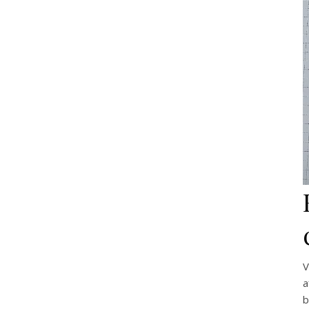
V
a
b