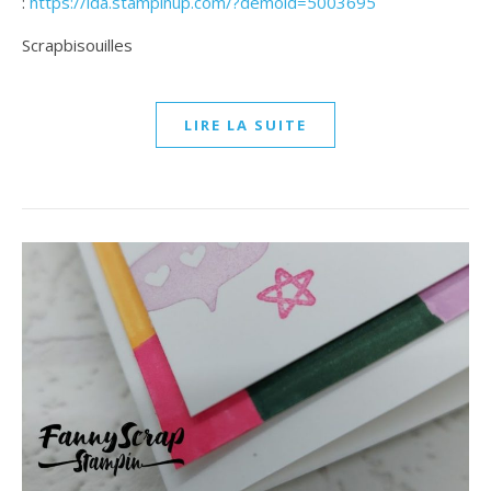
:
https://ida.stampinup.com/?demoid=5003695
Scrapbisouilles
LIRE LA SUITE